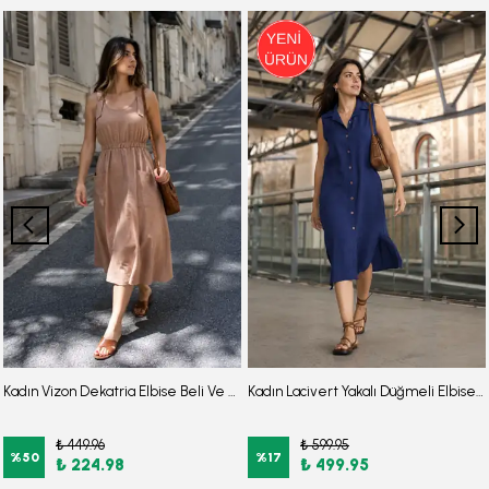
Kadın Vizon Dekatria Elbise Beli Ve Askıları Lastikli Cepli Keten Görünümlğ Midi Boy ARM-24Y001034
Kadın Lacivert Yakalı Düğmeli Elbise ARM-17Y00028
₺ 449.96
₺ 599.95
%
50
%
17
₺ 224.98
₺ 499.95