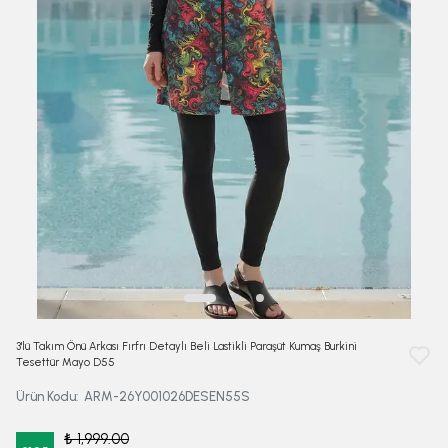
3'lü Takım Önü Arkası Fırfrı Detaylı Beli Lastikli Paraşüt Kumaş Burkini
Tesettür Mayo D55
Ürün Kodu
:
ARM-26Y001026DESEN55S
₺ 1,999.00