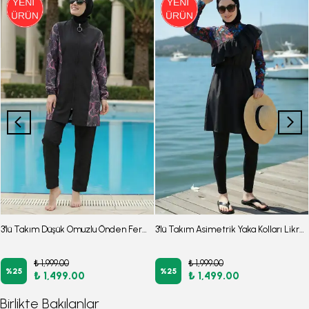
3'lü Takım Düşük Omuzlu Önden Fermuarlı Arkası Lastikli Yırtmaçlı Burkini Tesettür Mayo D24
3'lü Takım Asimetrik Yaka Kolları Likralı Beli Lastikli Paraşüt Kumaş Burkini Tesettür Mayo D54
₺ 1,999.00
₺ 1,999.00
%
25
%
25
₺ 1,499.00
₺ 1,499.00
Birlikte Bakılanlar