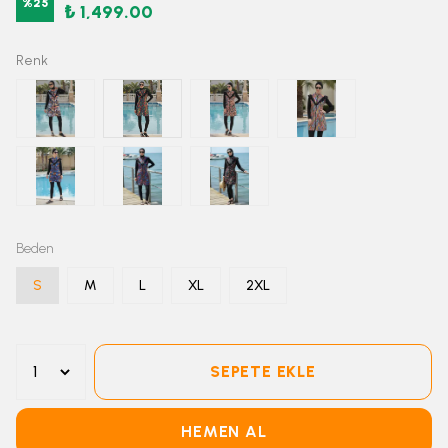
%
25
₺ 1,499.00
Renk
Beden
S
M
L
XL
2XL
SEPETE EKLE
HEMEN AL