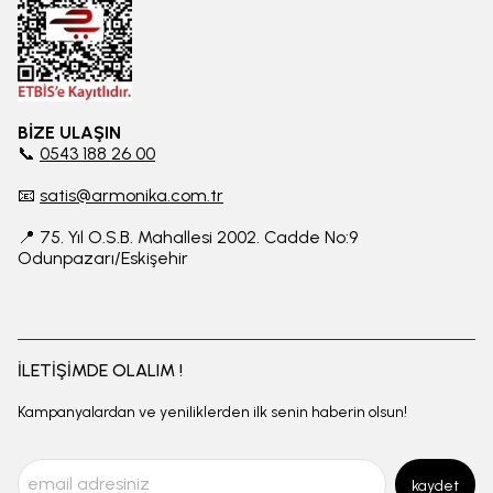
BİZE ULAŞIN
📞
0543 188 26 00
📧
satis@armonika.com.tr
📍 75. Yıl O.S.B. Mahallesi 2002. Cadde No:9
Odunpazarı/Eskişehir
İLETİŞİMDE OLALIM !
Kampanyalardan ve yeniliklerden ilk senin haberin olsun!
kaydet