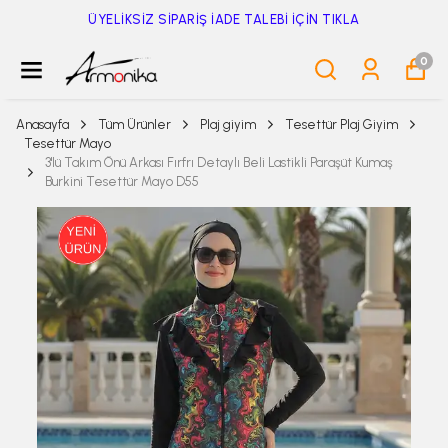
ÜYELİKSİZ SİPARİŞ İADE TALEBİ İÇİN TIKLA
0
Anasayfa
Tüm Ürünler
Plaj giyim
Tesettür Plaj Giyim
Tesettür Mayo
3'lü Takım Önü Arkası Fırfrı Detaylı Beli Lastikli Paraşüt Kumaş
Burkini Tesettür Mayo D55