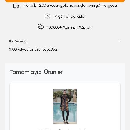
Hafta İçi 12:00 a kadar gelen siparişler aynı gün kargoda
14 gün içinde iade
100.000+ Memnun Müşteri
Ürün Açıklaması
%100 Polyester;ÜrünBoyu:88cm
Tamamlayıcı Ürünler