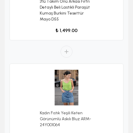
3'lü Takım Önü Arkası Fırfrı
Detaylı Beli Lastikli Paraşüt
Kumaş Burkini Tesettür
Mayo D55
₺ 1,499.00
Kadın Fıstık Yeşili Keten
Görünümlü Askılı Bluz ARM-
24Y001064