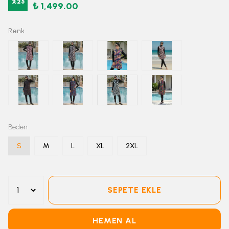
%
25
₺ 1,499.00
Renk
Beden
S
M
L
XL
2XL
SEPETE EKLE
HEMEN AL