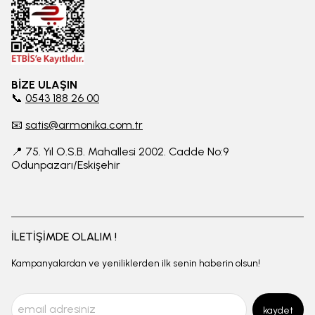
BİZE ULAŞIN
📞
0543 188 26 00
📧
satis@armonika.com.tr
📍 75. Yıl O.S.B. Mahallesi 2002. Cadde No:9
Odunpazarı/Eskişehir
İLETİŞİMDE OLALIM !
Kampanyalardan ve yeniliklerden ilk senin haberin olsun!
kaydet