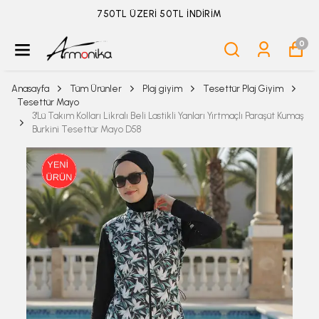
ÜYELİKSİZ SİPARİŞ İADE TALEBİ İÇİN TIKLA
0
Anasayfa
Tüm Ürünler
Plaj giyim
Tesettür Plaj Giyim
Tesettür Mayo
3'Lü Takım Kolları Likralı Beli Lastikli Yanları Yırtmaçlı Paraşüt Kumaş
Burkini Tesettür Mayo D58