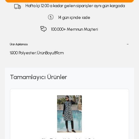
Hafta İçi 12:00 a kadar gelen siparişler aynı gün kargoda
14 gün içinde iade
100.000+ Memnun Müşteri
Ürün Açıklaması
%100 Polyester;ÜrünBoyu:89cm
Tamamlayıcı Ürünler