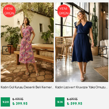
Kadın Gül Kurusu Desenli Beli Kemerli Kısa Kol Gömlek Elbise ARM-22Y001007
Kadın Lacivert Kruvaze Yaka Omuzu Fırfır Detaylı Beli Lastikli Midi Boy Elbise ARM-26Y001141
₺ 499.95
₺ 699.95
%
20
%
14
₺ 399.95
₺ 599.95