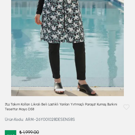
3'Lü Takım Kolları Likralı Beli Lastikli Yanları Yırtmaçlı Paraşüt Kumaş Burkini
Tesettür Mayo D58
Ürün Kodu
:
ARM-26Y001028DESEN58S
₺ 1,999.00