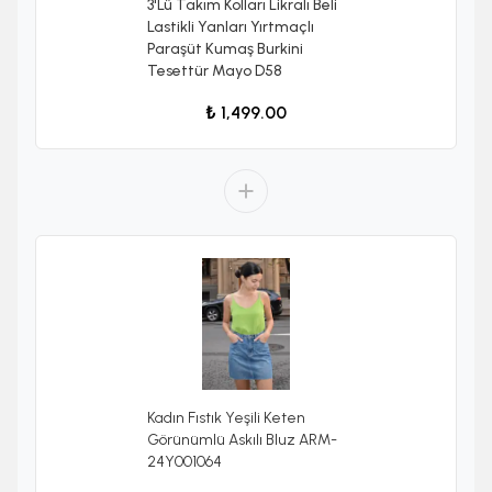
3'Lü Takım Kolları Likralı Beli
Lastikli Yanları Yırtmaçlı
Paraşüt Kumaş Burkini
Tesettür Mayo D58
₺ 1,499.00
Kadın Fıstık Yeşili Keten
Görünümlü Askılı Bluz ARM-
24Y001064