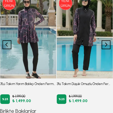
3'Lü Takım Yarım Balıkçı Önden Fermuarlı Uzun Kollu Kloş Etekli Burkini Tesettür Mayo D24
3'lü Takım Düşük Omuzlu Önden Fermuarlı Arkası Lastikli Yırtmaçlı Burkini Tesettür Mayo D24
₺ 1,999.00
₺ 1,999.00
%
25
%
25
₺ 1,499.00
₺ 1,499.00
Birlikte Bakılanlar