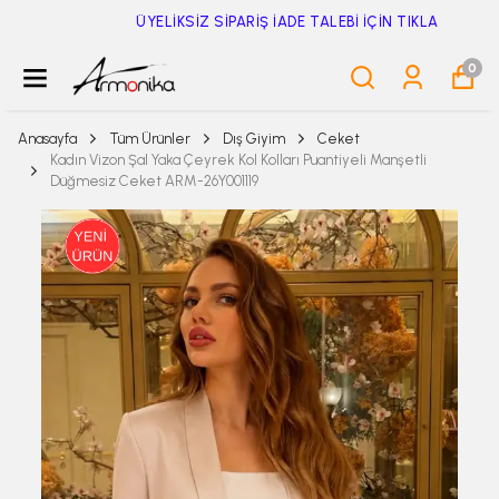
ÜYELİKSİZ SİPARİŞ İADE TALEBİ İÇİN TIKLA
0
Anasayfa
Tüm Ürünler
Dış Giyim
Ceket
Kadın Vizon Şal Yaka Çeyrek Kol Kolları Puantiyeli Manşetli
Düğmesiz Ceket ARM-26Y001119