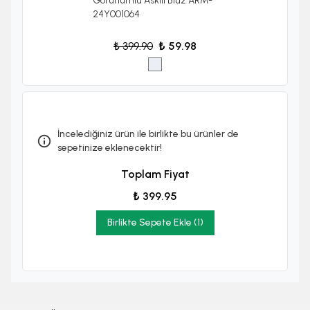
Görünümlü Askılı Bluz ARM-
24Y001064
₺ 399.90
₺ 59.98
İncelediğiniz ürün ile birlikte bu ürünler de
sepetinize eklenecektir!
Toplam Fiyat
₺ 399.95
Birlikte Sepete Ekle (1)