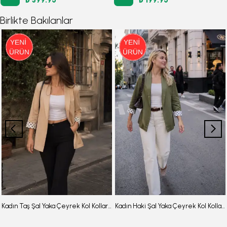
Birlikte Bakılanlar
Kadın Taş Şal Yaka Çeyrek Kol Kolları Puantiyeli Manşetli Düğmesiz Ceket ARM-26Y001119
Kadın Haki Şal Yaka Çeyrek Kol Kolları Puantiyeli Manşetli Düğmesiz Ceket ARM-26Y001119