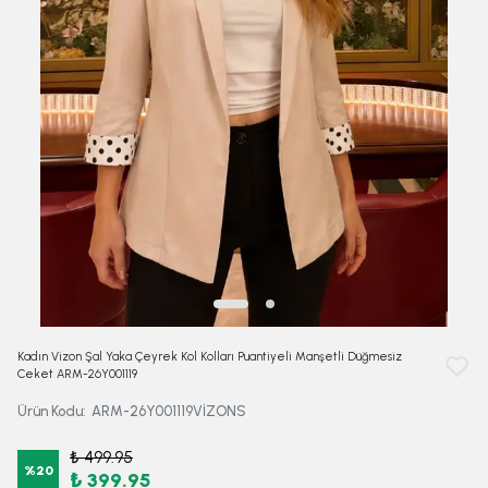
Kadın Vizon Şal Yaka Çeyrek Kol Kolları Puantiyeli Manşetli Düğmesiz
Ceket ARM-26Y001119
Ürün Kodu
:
ARM-26Y001119VİZONS
₺ 499.95
%
20
₺ 399.95