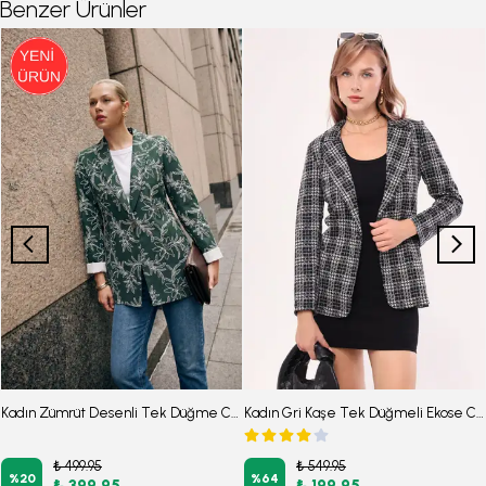
Benzer Ürünler
Kadın Zümrüt Desenli Tek Düğme Ceket ARM-26Y001104
Kadın Gri Kaşe Tek Düğmeli Ekose Ceket ARM-19K001131
₺ 499.95
₺ 549.95
%
20
%
64
₺ 399.95
₺ 199.95