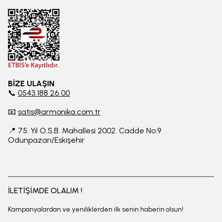
BİZE ULAŞIN
📞
0543 188 26 00
📧
satis@armonika.com.tr
📍 75. Yıl O.S.B. Mahallesi 2002. Cadde No:9
Odunpazarı/Eskişehir
İLETİŞİMDE OLALIM !
Kampanyalardan ve yeniliklerden ilk senin haberin olsun!