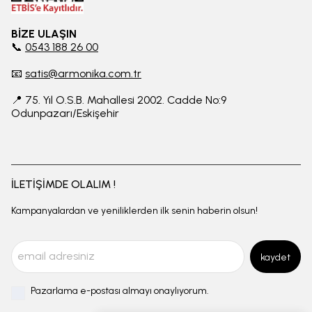
BİZE ULAŞIN
📞
0543 188 26 00
📧
satis@armonika.com.tr
📍 75. Yıl O.S.B. Mahallesi 2002. Cadde No:9
Odunpazarı/Eskişehir
İLETİŞİMDE OLALIM !
Kampanyalardan ve yeniliklerden ilk senin haberin olsun!
kaydet
Pazarlama e-postası almayı onaylıyorum.