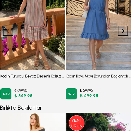
Kadın Turuncu-Beyaz Desenli Kolsuz Eteği Fırfırlı Elbise ARM-22K001142
Kadın Koyu Mavi Boyundan Bağlamalı Beli Kuşaklı Eteği Fırfırlı Elbise ARM-26Y001149
₺ 699.90
₺ 599.95
%
50
%
17
₺ 349.95
₺ 499.95
Birlikte Bakılanlar