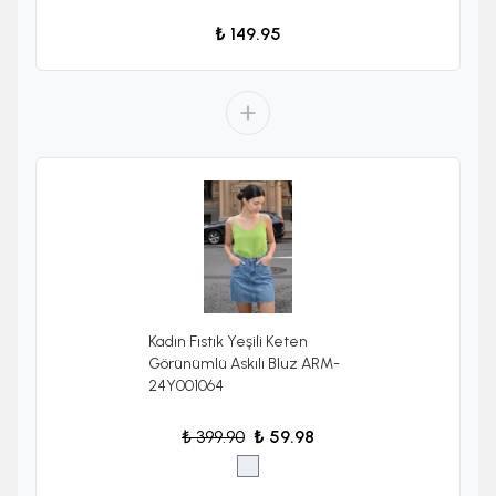
₺ 149.95
Kadın Fıstık Yeşili Keten
Görünümlü Askılı Bluz ARM-
24Y001064
₺ 399.90
₺ 59.98