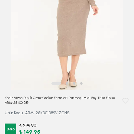
Kadın Vizon Düşük Omuz Önden Fermuarlı Yırtmaçlı Midi Boy Triko Elbise
ARM-25K001089
Ürün Kodu
:
ARM-25K001089VİZONS
₺ 299.90
%
50
₺ 149.95