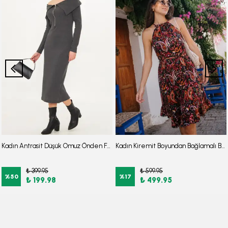
Kadın Antrasit Düşük Omuz Önden Fermuarlı Yırtmaçlı Midi Boy Triko Elbise ARM-25K001089
Kadın Kiremit Boyundan Bağlamalı Beli Kuşaklı Eteği Fırfırlı Elbise ARM-26Y001149
₺ 399.95
₺ 599.95
%
50
%
17
₺ 199.98
₺ 499.95