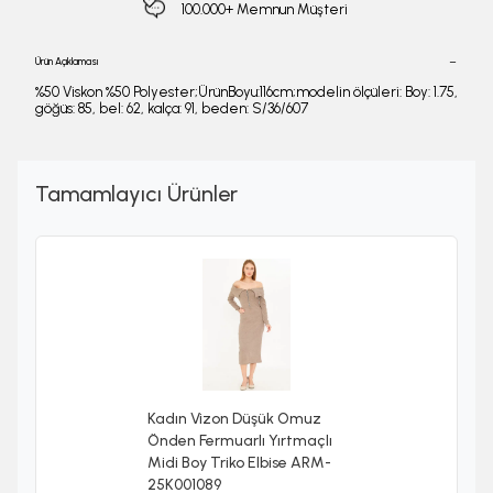
100.000+ Memnun Müşteri
Ürün Açıklaması
%50 Viskon %50 Polyester;ÜrünBoyu:116cm;modelin ölçüleri: Boy: 1.75,
göğüs: 85, bel: 62, kalça: 91, beden: S/36/607
Tamamlayıcı Ürünler
Kadın Vizon Düşük Omuz
Önden Fermuarlı Yırtmaçlı
Midi Boy Triko Elbise ARM-
25K001089