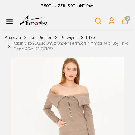
ÜYELİKSİZ SİPARİŞ İADE TALEBİ İÇİN TIKLA
0
Anasayfa
Tüm Ürünler
Üst Giyim
Elbise
Kadın Vizon Düşük Omuz Önden Fermuarlı Yırtmaçlı Midi Boy Triko
Elbise ARM-25K001089