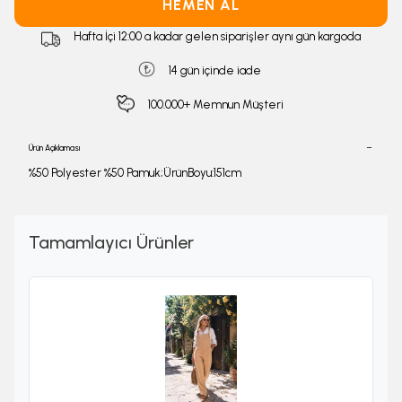
HEMEN AL
Hafta İçi 12:00 a kadar gelen siparişler aynı gün kargoda
14 gün içinde iade
100.000+ Memnun Müşteri
Ürün Açıklaması
%50 Polyester %50 Pamuk;ÜrünBoyu:151cm
Tamamlayıcı Ürünler