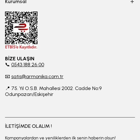
Kurumsal
BİZE ULAŞIN
📞
0543 188 26 00
📧
satis@armonika.com.tr
📍 75. Yıl O.S.B. Mahallesi 2002. Cadde No:9
Odunpazarı/Eskişehir
İLETİŞİMDE OLALIM !
Kampanyalardan ve yeniliklerden ilk senin haberin olsun!