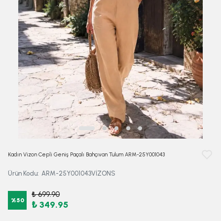
Kadın Vizon Cepli Geniş Paçalı Bahçıvan Tulum ARM-25Y001043
Ürün Kodu
:
ARM-25Y001043VİZONS
₺ 699.90
%
50
₺ 349.95