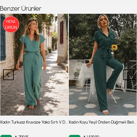
Benzer Ürünler
Kadın Turkuaz Kruvaze Yaka Sırtı V Detaylı Cepli Kuşaklı Bol Paça Tulum ARM-24Y001073
Kadın Koyu Yeşil Önden Düğmeli Beli Kuşaklı Cepli Yarasa Kol Palazzo Tulum ARM-24Y001105