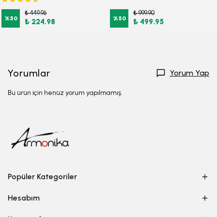
₺ 449.96
₺ 999.90
%
50
%
50
₺ 224.98
₺ 499.95
Yorumlar
Yorum Yap
Bu ürün için henüz yorum yapılmamış.
Popüler Kategoriler
Hesabım