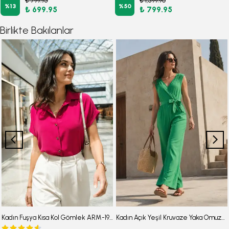
₺ 799.95
₺ 1,599.90
%
13
%
50
₺ 699.95
₺ 799.95
Birlikte Bakılanlar
Kadın Fuşya Kısa Kol Gömlek ARM-19Y001065
Kadın Açık Yeşil Kruvaze Yaka Omuzu Lastik Detaylı Sırtı V Kuşaklı Uzun Tulum ARM-24Y001049