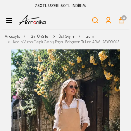
ÜYELİKSİZ SİPARİŞ İADE TALEBİ İÇİN TIKLA
0
Anasayfa
Tüm Ürünler
Üst Giyim
Tulum
Kadın Vizon Cepli Geniş Paçalı Bahçıvan Tulum ARM-25Y001043