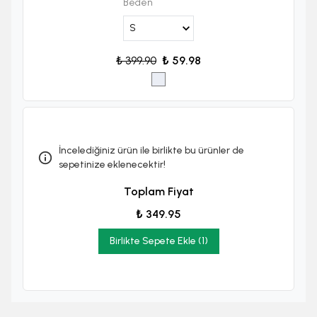
Beden
₺ 399.90
₺ 59.98
İncelediğiniz ürün ile birlikte bu ürünler de
sepetinize eklenecektir!
Toplam Fiyat
₺ 349.95
Birlikte Sepete Ekle (1)