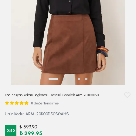
Kadın Siyah Yakası Bağlamalı Desenli Gömlek Arm-20K001150
8 değerlendirme
Ürün Kodu
:
ARM-20K001150SİYAHS
₺ 599.90
%
50
₺ 299.95