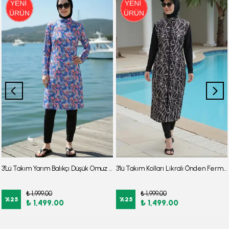
3'Lü Takım Yarım Balıkçı Düşük Omuz Yarasakol Likralı Kumaş Burkini Tesettür Mayo D48
3'lü Takım Kolları Likralı Önden Fermuarlı Yırtmaçlı Maksi Burkini Tesettür Mayo D26
₺ 1,999.00
₺ 1,999.00
%
25
%
25
₺ 1,499.00
₺ 1,499.00