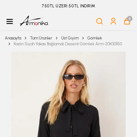
ÜYELİKSİZ SİPARİŞ İADE TALEBİ İÇİN TIKLA
0
Anasayfa
Tüm Ürünler
Üst Giyim
Gömlek
Kadın Siyah Yakası Bağlamalı Desenli Gömlek Arm-20K001150