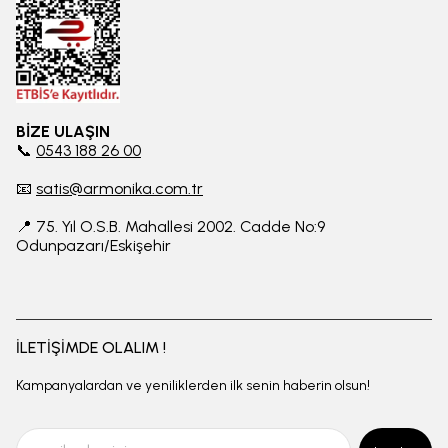
BİZE ULAŞIN
📞
0543 188 26 00
📧
satis@armonika.com.tr
📍 75. Yıl O.S.B. Mahallesi 2002. Cadde No:9
Odunpazarı/Eskişehir
İLETİŞİMDE OLALIM !
Kampanyalardan ve yeniliklerden ilk senin haberin olsun!