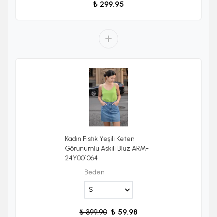
₺ 299.95
Kadın Fıstık Yeşili Keten
Görünümlü Askılı Bluz ARM-
24Y001064
Beden
₺ 399.90
₺ 59.98