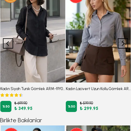
Kadın Siyah Tunik Gömlek ARM-19Y001003
Kadın Lacivert Uzun Kollu Gömlek ARM-26K001098
₺ 699.90
₺ 599.90
%
50
%
50
₺ 349.95
₺ 299.95
Birlikte Bakılanlar