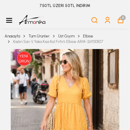
ÜYELİKSİZ SİPARİŞ İADE TALEBİ İÇİN TIKLA
0
Anasayfa
Tüm Ürünler
Üst Giyim
Elbise
Kadın Sarı V Yaka Kısa Kol Fırfırlı Elbise ARM-26Y001107