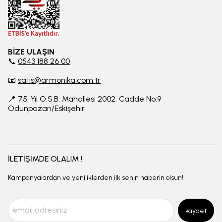
BİZE ULAŞIN
📞
0543 188 26 00
📧
satis@armonika.com.tr
📍 75. Yıl O.S.B. Mahallesi 2002. Cadde No:9
Odunpazarı/Eskişehir
İLETİŞİMDE OLALIM !
Kampanyalardan ve yeniliklerden ilk senin haberin olsun!
kaydet