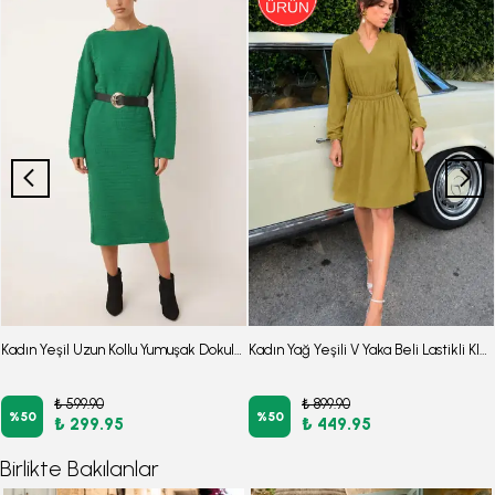
Kadın Yeşil Uzun Kollu Yumuşak Dokulu Salaş Elbise ARM-26K001078
Kadın Yağ Yeşili V Yaka Beli Lastikli Kloş Elbise ARM-26K001094
₺ 599.90
₺ 899.90
%
50
%
50
₺ 299.95
₺ 449.95
Birlikte Bakılanlar