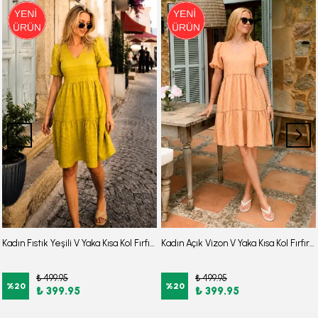
Kadın Fıstık Yeşili V Yaka Kısa Kol Fırfırlı Elbise ARM-26Y001107
Kadın Açık Vizon V Yaka Kısa Kol Fırfırlı Elbise ARM-26Y001107
₺ 499.95
₺ 499.95
%
20
%
20
₺ 399.95
₺ 399.95