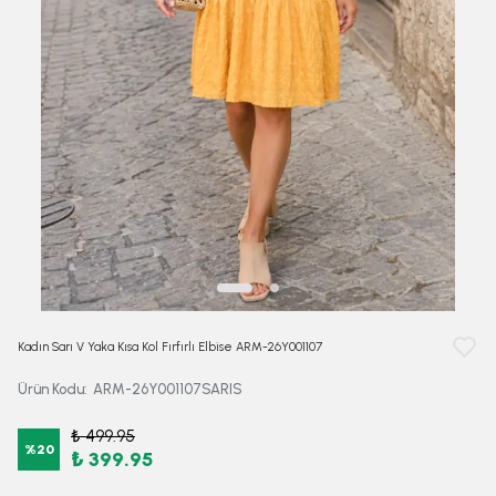
Kadın Sarı V Yaka Kısa Kol Fırfırlı Elbise ARM-26Y001107
Ürün Kodu
:
ARM-26Y001107SARIS
₺ 499.95
%
20
₺ 399.95