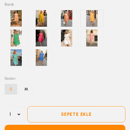
Renk
Beden
S
M
SEPETE EKLE