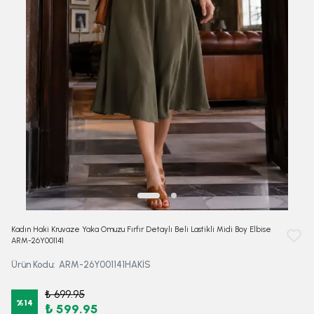
Kadın Haki Kruvaze Yaka Omuzu Fırfır Detaylı Beli Lastikli Midi Boy Elbise
ARM-26Y001141
Ürün Kodu
:
ARM-26Y001141HAKİS
₺ 699.95
%
14
₺ 599.95