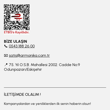
BİZE ULAŞIN
📞
0543 188 26 00
📧
satis@armonika.com.tr
📍 75. Yıl O.S.B. Mahallesi 2002. Cadde No:9
Odunpazarı/Eskişehir
İLETİŞİMDE OLALIM !
Kampanyalardan ve yeniliklerden ilk senin haberin olsun!