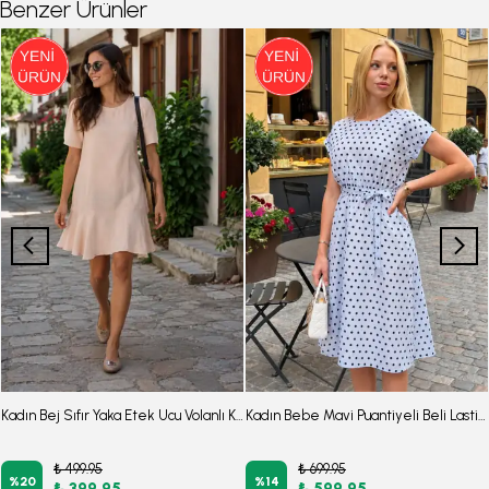
Benzer Ürünler
Kadın Bej Sıfır Yaka Etek Ucu Volanlı Kısa Kol Fermuarlı Elbise ARM-26Y001057
Kadın Bebe Mavi Puantiyeli Beli Lastikli Bağlamalı Elbise ARM-26Y001121
₺ 499.95
₺ 699.95
%
20
%
14
₺ 399.95
₺ 599.95