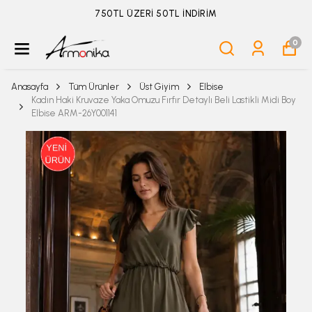
İM
ÜYELİKSİZ SİPARİŞ İADE TALEBİ 
0
Anasayfa
Tüm Ürünler
Üst Giyim
Elbise
Kadın Haki Kruvaze Yaka Omuzu Fırfır Detaylı Beli Lastikli Midi Boy
Elbise ARM-26Y001141