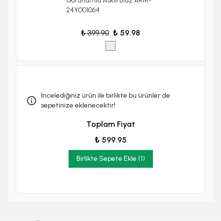
Görünümlü Askılı Bluz ARM-
24Y001064
₺ 399.90
₺ 59.98
İncelediğiniz ürün ile birlikte bu ürünler de
sepetinize eklenecektir!
Toplam Fiyat
₺ 599.95
Birlikte Sepete Ekle (1)