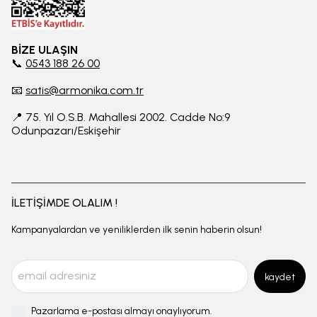
BİZE ULAŞIN
📞
0543 188 26 00
📧
satis@armonika.com.tr
📍 75. Yıl O.S.B. Mahallesi 2002. Cadde No:9
Odunpazarı/Eskişehir
İLETİŞİMDE OLALIM !
Kampanyalardan ve yeniliklerden ilk senin haberin olsun!
kaydet
Pazarlama e-postası almayı onaylıyorum.