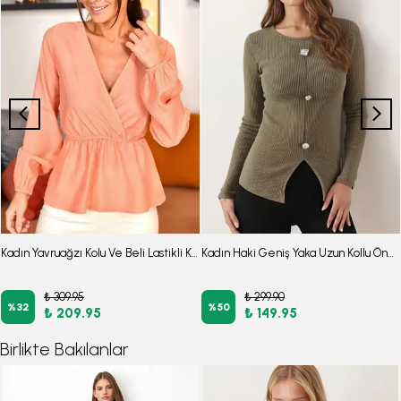
Kadın Yavruağzı Kolu Ve Beli Lastikli Kruvaze Bluz ARM-21K001149
Kadın Haki Geniş Yaka Uzun Kollu Önden Yırtmaçlı Düğmeli Bluz ARM-26K001008
₺ 309.95
₺ 299.90
%
32
%
50
₺ 209.95
₺ 149.95
Birlikte Bakılanlar