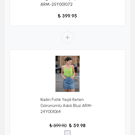
ARM-25Y001072
₺ 399.95
Kadın Fıstık Yeşili Keten
Görünümlü Askılı Bluz ARM-
24Y001064
₺ 399.90
₺ 59.98