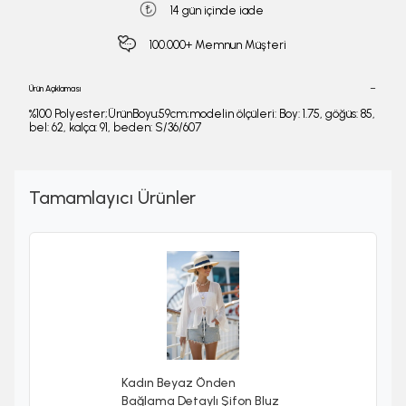
14 gün içinde iade
100.000+ Memnun Müşteri
Ürün Açıklaması
%100 Polyester;ÜrünBoyu:59cm;modelin ölçüleri: Boy: 1.75, göğüs: 85,
bel: 62, kalça: 91, beden: S/36/607
Tamamlayıcı Ürünler
Kadın Beyaz Önden
Bağlama Detaylı Şifon Bluz