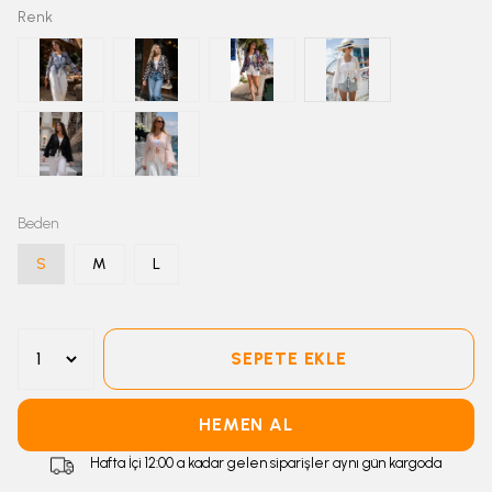
Renk
Beden
S
M
L
SEPETE EKLE
HEMEN AL
Hafta İçi 12:00 a kadar gelen siparişler aynı gün kargoda