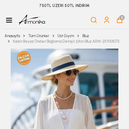
ÜYELİKSİZ SİPARİŞ İADE TALEBİ İÇİN TIKLA
0
Anasayfa
Tüm Ürünler
Üst Giyim
Bluz
Kadın Beyaz Önden Bağlama Detaylı Şifon Bluz ARM-25Y001072