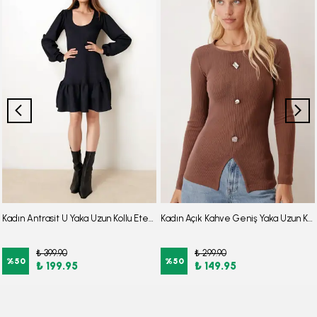
Kadın Antrasit U Yaka Uzun Kollu Etek Ucu Fırfırlı Likralı Elbise ARM-26K001012
Kadın Açık Kahve Geniş Yaka Uzun Kollu Önden Yırtmaçlı Düğmeli Bluz ARM-26K001008
₺ 399.90
₺ 299.90
%
50
%
50
₺ 199.95
₺ 149.95