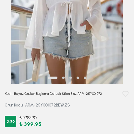
Kadın Beyaz Önden Bağlama Detaylı Şifon Bluz ARM-25Y001072
Ürün Kodu
:
ARM-25Y001072BEYAZS
₺ 799.90
%
50
₺ 399.95