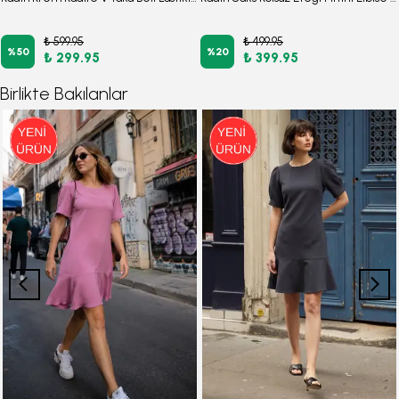
₺ 599.95
₺ 499.95
%
50
%
20
₺ 299.95
₺ 399.95
Birlikte Bakılanlar