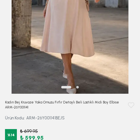
Kadın Bej Kruvaze Yaka Omuzu Fırfır Detaylı Beli Lastikli Midi Boy Elbise
ARM-26Y001141
Ürün Kodu
:
ARM-26Y001141BEJS
₺ 699.95
%
14
₺ 599.95