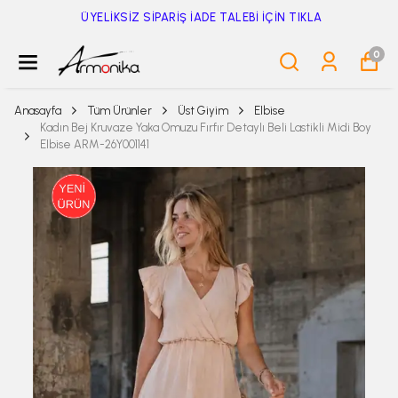
ÜYELİKSİZ SİPARİŞ İADE TALEBİ İÇİN TIKLA
0
Anasayfa
Tüm Ürünler
Üst Giyim
Elbise
Kadın Bej Kruvaze Yaka Omuzu Fırfır Detaylı Beli Lastikli Midi Boy
Elbise ARM-26Y001141