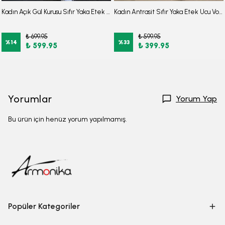
Kadın Açık Gül Kurusu Sıfır Yaka Etek Ucu Volanlı Kısa Kol Fermuarlı Elbise ARM-26Y001057
Kadın Antrasit Sıfır Yaka Etek Ucu Volanlı Kısa Kol Fermuarlı Elbise ARM-26Y001057
₺ 699.95
₺ 599.95
%
14
%
33
₺ 599.95
₺ 399.95
Yorumlar
Yorum Yap
Bu ürün için henüz yorum yapılmamış.
Popüler Kategoriler