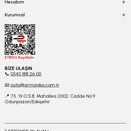
Hesabım
Kurumsal
BİZE ULAŞIN
📞
0543 188 26 00
📧
satis@armonika.com.tr
📍 75. Yıl O.S.B. Mahallesi 2002. Cadde No:9
Odunpazarı/Eskişehir