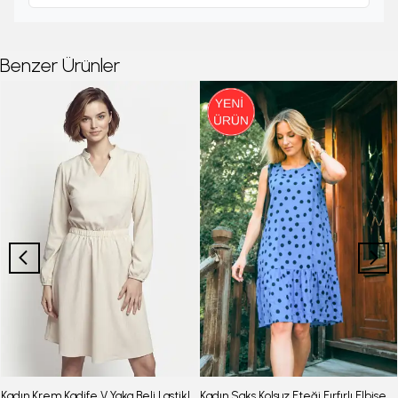
Benzer Ürünler
Kadın Krem Kadife V Yaka Beli Lastikli İnce Fitilli Kloş Elbise ARM-25K001049
Kadın Saks Kolsuz Eteği Fırfırlı Elbise ARM-26Y001117