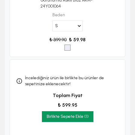
Görünümlü Askılı Bluz ARM-
24Y001064
Beden
₺ 399.90
₺ 59.98
İncelediğiniz ürün ile birlikte bu ürünler de
sepetinize eklenecektir!
Toplam Fiyat
₺ 599.95
Birlikte Sepete Ekle (1)