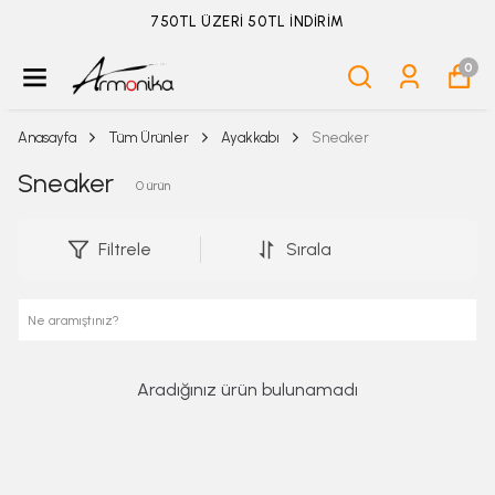
750TL ÜZERİ 50TL İNDİRİM
0
Anasayfa
Tüm Ürünler
Ayakkabı
Sneaker
Sneaker
0
ürün
Filtrele
Sırala
Aradığınız ürün bulunamadı