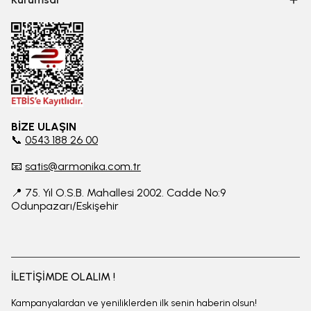
BİZE ULAŞIN
📞
0543 188 26 00
📧
satis@armonika.com.tr
📍 75. Yıl O.S.B. Mahallesi 2002. Cadde No:9
Odunpazarı/Eskişehir
İLETİŞİMDE OLALIM !
Kampanyalardan ve yeniliklerden ilk senin haberin olsun!