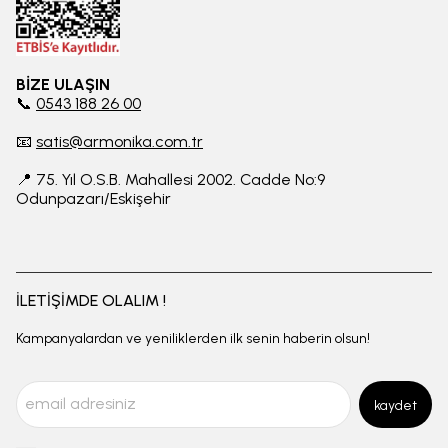
BİZE ULAŞIN
📞
0543 188 26 00
📧
satis@armonika.com.tr
📍 75. Yıl O.S.B. Mahallesi 2002. Cadde No:9
Odunpazarı/Eskişehir
İLETİŞİMDE OLALIM !
Kampanyalardan ve yeniliklerden ilk senin haberin olsun!
kaydet