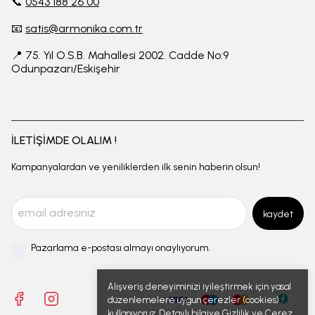
📞
0543 188 26 00
📧
satis@armonika.com.tr
📍 75. Yıl O.S.B. Mahallesi 2002. Cadde No:9
Odunpazarı/Eskişehir
İLETİŞİMDE OLALIM !
Kampanyalardan ve yeniliklerden ilk senin haberin olsun!
kaydet
Pazarlama e-postası almayı onaylıyorum.
Alışveriş deneyiminizi iyileştirmek için yasal
düzenlemelere uygun çerezler (cookies)
kullanıyoruz. Detaylı bilgiye
Gizlilik ve Çerez