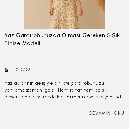
Yaz Gardırobunuzda Olması Gereken 5 Şık
Elbise Modeli
Jul 7, 2025
Yaz aylarının gelişiyle birlikte gardırobunuzu
yenileme zamanı geldi. Hem rahat hem de şık
hissettiren elbise modelleri, Armonika koleksiyonunda
sizi bekliyor. Bu yaz, stilinizi ön plana çıkaracak ve
gün boyu konfor sunacak en iyi 5 elbise modelini
DEVAMINI OKU
sizler için derledik.