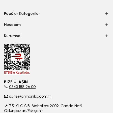
Popüler Kategoriler
Hesabım
Kurumsal
BİZE ULAŞIN
📞
0543 188 26 00
📧
satis@armonika.com.tr
📍 75. Yıl O.S.B. Mahallesi 2002. Cadde No:9
Odunpazarı/Eskişehir