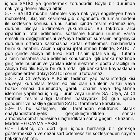
içinde SATICI ya göndermek zorundadır. Böyle bir durumda
nakliye giderleri alıcıya aittir.
5.7 - SATICI mücbir sebepler veya nakliyeyi engelleyen hava
muhalefeti, ulaşımın kesilmesi gibi olağanüstü durumlar nedeni
ile sözleşme konusu ürünü süresi içinde teslim edemez ise,
durumu aliciya bildirmekle yükümlüdür. Bu takdirde alici
siparisinin iptal edilmesini, sözlesme konusu ürünün varsa
emsali ile değiştirilmesini ve/veya teslimat süresinin engelleyici
durumun ortadan kalkmasina kadar ertelenmesi haklarından
birini kullanabilir. Alicinin siparisi iptal etmesi halinde, SATICI 7
gün içinde aliciya ait kredi karti fisinin iptali ve ilgili tutarın
alicinin hesabına iade edilmesi konusunda ilgili banka nezdinde
girişimde bulunur ve yapilan islem elektronik posta aracılığı ile
Alıcıya bildirilir. Böyle bir durumda ilgili bankadan kaynaklanan
gecikmelerden dolayı SATICI sorumlu tutulamaz.
5.8 - ALICI ve/veya ALICInin teslimat yapılması istediği kisi
ve/veya kurumlara teslim edilmis olan ürünlerin arizali veya
bozuk olmasi durumunda, gerekli onarim veya degistirme
isleminin yapilmasi için ilgili ürün veya ürünler SATICIya, ALICI
tarafinin teslim aldigi tarihten baslayarak (3) gün içinde
gönderilir ve nakliye giderleri SATICI tarafından karşılanır.
5.9- Is bu sözleşme, alici tarafından elektronik olarak
onaylandıktan(üyelik gerçekleştirildikten sonra)
armonika.com.tr adresine ulaştırıldıktan sonra geçerlilik kazanır.
Madde – 6 CAYMA HAKKI
6.1- Tüketici, on dört gün içinde herhangi bir gerekçe
göstermeksizin ve cezai şart ödemeksizin sözleşmeden cayma
hakkına sahiptir.