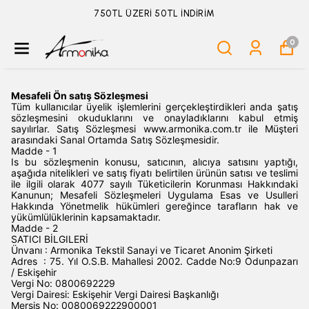
750TL ÜZERİ 50TL İNDİRİM
0
Mesafeli Ön satış Sözleşmesi
Tüm kullanıcılar üyelik işlemlerini gerçekleştirdikleri anda şatış
sözleşmesini okuduklarını ve onayladıklarını kabul etmiş
sayılırlar. Satış Sözleşmesi www.armonika.com.tr ile Müşteri
arasındaki Sanal Ortamda Satış Sözleşmesidir.
Madde - 1
Is bu sözleşmenin konusu, satıcının, alıcıya satısını yaptığı,
aşağıda nitelikleri ve satış fiyatı belirtilen ürünün satısı ve teslimi
ile ilgili olarak 4077 sayılı Tüketicilerin Korunması Hakkındaki
Kanunun; Mesafeli Sözleşmeleri Uygulama Esas ve Usulleri
Hakkında Yönetmelik hükümleri gereğince tarafların hak ve
yükümlülüklerinin kapsamaktadır.
Madde - 2
SATICI BİLGILERİ
Ünvanı : Armonika Tekstil Sanayi ve Ticaret Anonim Şirketi
Adres : 75. Yıl O.S.B. Mahallesi 2002. Cadde No:9 Odunpazarı
/ Eskişehir
Vergi No: 0800692229
Vergi Dairesi: Eskişehir Vergi Dairesi Başkanlığı
Mersis No: 0080069222900001