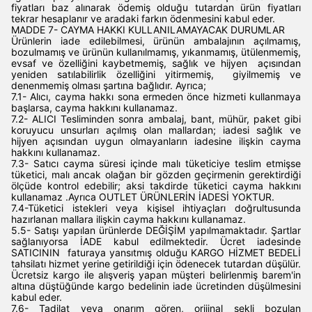
fiyatları baz alınarak ödemiş olduğu tutardan ürün fiyatları
tekrar hesaplanır ve aradaki farkın ödenmesini kabul eder.
MADDE 7- CAYMA HAKKI KULLANILAMAYACAK DURUMLAR
Ürünlerin iade edilebilmesi, ürünün ambalajının açılmamış,
bozulmamış ve ürünün kullanılmamış, yıkanmamış, ütülenmemiş,
evsaf ve özelliğini kaybetmemiş, sağlık ve hijyen açısından
yeniden satılabilirlik özelliğini yitirmemiş, giyilmemiş ve
denenmemiş olması şartına bağlıdır. Ayrıca;
7.1- Alıcı, cayma hakkı sona ermeden önce hizmeti kullanmaya
başlarsa, cayma hakkını kullanamaz.
7.2- ALICI Tesliminden sonra ambalaj, bant, mühür, paket gibi
koruyucu unsurları açılmış olan mallardan; iadesi sağlık ve
hijyen açısından uygun olmayanların iadesine ilişkin cayma
hakkını kullanamaz.
7.3- Satıcı cayma süresi içinde malı tüketiciye teslim etmişse
tüketici, malı ancak olağan bir gözden geçirmenin gerektirdiği
ölçüde kontrol edebilir; aksi takdirde tüketici cayma hakkını
kullanamaz .Ayrıca OUTLET ÜRÜNLERİN İADESİ YOKTUR.
7.4-Tüketici istekleri veya kişisel ihtiyaçları doğrultusunda
hazırlanan mallara ilişkin cayma hakkını kullanamaz.
5.5- Satışı yapılan ürünlerde DEĞİŞİM yapılmamaktadır. Şartlar
sağlanıyorsa İADE kabul edilmektedir. Ücret iadesinde
SATICININ faturaya yansıtmış olduğu KARGO HİZMET BEDELİ
tahsilatı hizmet yerine getirildiği için ödenecek tutardan düşülür.
Ücretsiz kargo ile alışveriş yapan müşteri belirlenmiş barem'in
altına düştüğünde kargo bedelinin iade ücretinden düşülmesini
kabul eder.
7.6- Tadilat veya onarım gören, orijinal şekli bozulan