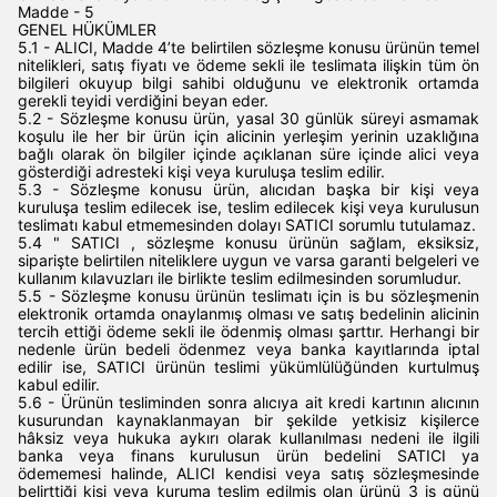
Madde - 5
GENEL HÜKÜMLER
5.1 - ALICI, Madde 4’te belirtilen sözleşme konusu ürünün temel
nitelikleri, satış fiyatı ve ödeme sekli ile teslimata ilişkin tüm ön
bilgileri okuyup bilgi sahibi olduğunu ve elektronik ortamda
gerekli teyidi verdiğini beyan eder.
5.2 - Sözleşme konusu ürün, yasal 30 günlük süreyi asmamak
koşulu ile her bir ürün için alicinin yerleşim yerinin uzaklığına
bağlı olarak ön bilgiler içinde açıklanan süre içinde alici veya
gösterdiği adresteki kişi veya kuruluşa teslim edilir.
5.3 - Sözleşme konusu ürün, alıcıdan başka bir kişi veya
kuruluşa teslim edilecek ise, teslim edilecek kişi veya kurulusun
teslimatı kabul etmemesinden dolayı SATICI sorumlu tutulamaz.
5.4 " SATICI , sözleşme konusu ürünün sağlam, eksiksiz,
siparişte belirtilen niteliklere uygun ve varsa garanti belgeleri ve
kullanım kılavuzları ile birlikte teslim edilmesinden sorumludur.
5.5 - Sözleşme konusu ürünün teslimatı için is bu sözleşmenin
elektronik ortamda onaylanmış olması ve satış bedelinin alicinin
tercih ettiği ödeme sekli ile ödenmiş olması şarttır. Herhangi bir
nedenle ürün bedeli ödenmez veya banka kayıtlarında iptal
edilir ise, SATICI ürünün teslimi yükümlülüğünden kurtulmuş
kabul edilir.
5.6 - Ürünün tesliminden sonra alıcıya ait kredi kartının alıcının
kusurundan kaynaklanmayan bir şekilde yetkisiz kişilerce
hâksiz veya hukuka aykırı olarak kullanılması nedeni ile ilgili
banka veya finans kurulusun ürün bedelini SATICI ya
ödememesi halinde, ALICI kendisi veya satış sözleşmesinde
belirttiği kişi veya kuruma teslim edilmiş olan ürünü 3 is günü