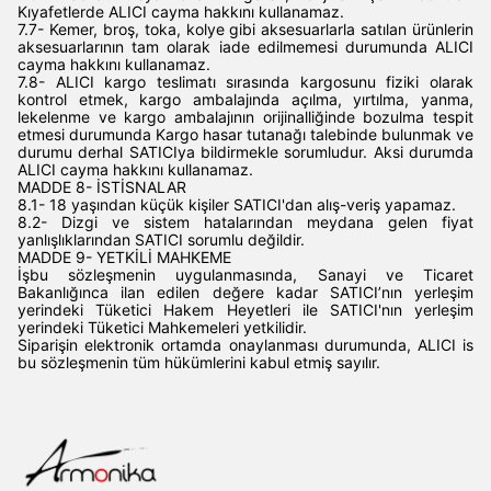
Kıyafetlerde ALICI cayma hakkını kullanamaz.
7.7- Kemer, broş, toka, kolye gibi aksesuarlarla satılan ürünlerin
aksesuarlarının tam olarak iade edilmemesi durumunda ALICI
cayma hakkını kullanamaz.
7.8- ALICI kargo teslimatı sırasında kargosunu fiziki olarak
kontrol etmek, kargo ambalajında açılma, yırtılma, yanma,
lekelenme ve kargo ambalajının orijinalliğinde bozulma tespit
etmesi durumunda Kargo hasar tutanağı talebinde bulunmak ve
durumu derhal SATICIya bildirmekle sorumludur. Aksi durumda
ALICI cayma hakkını kullanamaz.
MADDE 8- İSTİSNALAR
8.1- 18 yaşından küçük kişiler SATICI'dan alış-veriş yapamaz.
8.2- Dizgi ve sistem hatalarından meydana gelen fiyat
yanlışlıklarından SATICI sorumlu değildir.
MADDE 9- YETKİLİ MAHKEME
İşbu sözleşmenin uygulanmasında, Sanayi ve Ticaret
Bakanlığınca ilan edilen değere kadar SATICI’nın yerleşim
yerindeki Tüketici Hakem Heyetleri ile SATICI'nın yerleşim
yerindeki Tüketici Mahkemeleri yetkilidir.
Siparişin elektronik ortamda onaylanması durumunda, ALICI is
bu sözleşmenin tüm hükümlerini kabul etmiş sayılır.