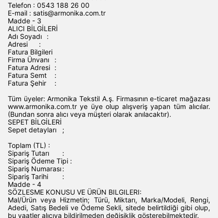
Telefon : 0543 188 26 00
E-mail :
satis@armonika.com.tr
Madde - 3
ALICI BİLGİLERİ
Adı Soyadı
:
Adresi
: ‌
Fatura Bilgileri‌
Firma Ünvanı
:
Fatura Adresi
: ‌
Fatura Semt
:
Fatura Şehir
:
Tüm üyeler: Armonika Tekstil A.ş. Firmasının e-ticaret mağazası
www.armonika.com.tr ye üye olup alışveriş yapan tüm alıcılar.
(Bundan sonra alıcı veya müşteri olarak anılacaktır).
SEPET BİLGİLERİ
Sepet detayları
;
Toplam (TL) : ‌
Sipariş Tutarı
:
Sipariş Ödeme Tipi
:
Sipariş Numarası
:
Sipariş Tarihi
: ‌
Madde - 4
SÖZLESME KONUSU VE ÜRÜN BILGILERI:
Mal/Ürün veya Hizmetin; Türü, Miktarı, Marka/Modeli, Rengi,
Adedi, Satış Bedeli ve Ödeme Sekli, sitede belirtildiği gibi olup,
bu vaatler alıcıya bildirilmeden değişiklik gösterebilmektedir.