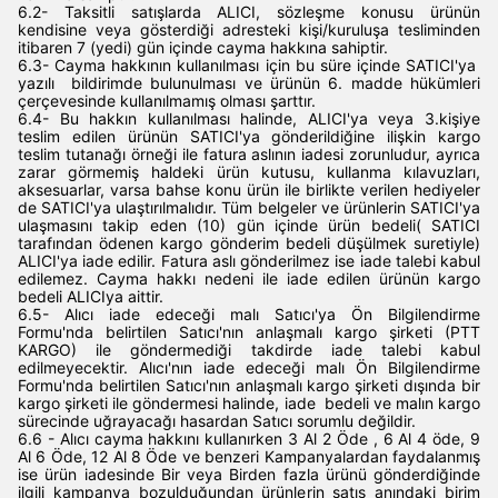
6.2- Taksitli satışlarda ALICI, sözleşme konusu ürünün
kendisine veya gösterdiği adresteki kişi/kuruluşa tesliminden
itibaren 7 (yedi) gün içinde cayma hakkına sahiptir.
6.3- Cayma hakkının kullanılması için bu süre içinde SATICI'ya
yazılı bildirimde bulunulması ve ürünün 6. madde hükümleri
çerçevesinde kullanılmamış olması şarttır.
6.4- Bu hakkın kullanılması halinde, ALICI'ya veya 3.kişiye
teslim edilen ürünün SATICI'ya gönderildiğine ilişkin kargo
teslim tutanağı örneği ile fatura aslının iadesi zorunludur, ayrıca
zarar görmemiş haldeki ürün kutusu, kullanma kılavuzları,
aksesuarlar, varsa bahse konu ürün ile birlikte verilen hediyeler
de SATICI'ya ulaştırılmalıdır. Tüm belgeler ve ürünlerin SATICI'ya
ulaşmasını takip eden (10) gün içinde ürün bedeli( SATICI
tarafından ödenen kargo gönderim bedeli düşülmek suretiyle)
ALICI'ya iade edilir. Fatura aslı gönderilmez ise iade talebi kabul
edilemez. Cayma hakkı nedeni ile iade edilen ürünün kargo
bedeli ALICIya aittir.
6.5- Alıcı iade edeceği malı Satıcı'ya Ön Bilgilendirme
Formu'nda belirtilen Satıcı'nın anlaşmalı kargo şirketi (PTT
KARGO) ile göndermediği takdirde iade talebi kabul
edilmeyecektir. Alıcı'nın iade edeceği malı Ön Bilgilendirme
Formu'nda belirtilen Satıcı'nın anlaşmalı kargo şirketi dışında bir
kargo şirketi ile göndermesi halinde, iade bedeli ve malın kargo
sürecinde uğrayacağı hasardan Satıcı sorumlu değildir.
6.6 - Alıcı cayma hakkını kullanırken 3 Al 2 Öde , 6 Al 4 öde, 9
Al 6 Öde, 12 Al 8 Öde ve benzeri Kampanyalardan faydalanmış
ise ürün iadesinde Bir veya Birden fazla ürünü gönderdiğinde
ilgili kampanya bozulduğundan ürünlerin satış anındaki birim