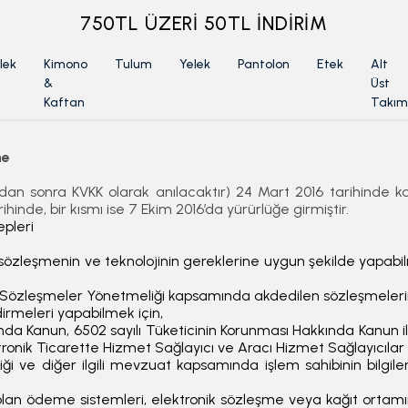
750TL ÜZERİ 50TL İNDİRİM
lek
Kimono
Tulum
Yelek
Pantolon
Etek
Alt
&
Üst
Kaftan
Takım
me
ndan sonra KVKK olarak anılacaktır) 24 Mart 2016 tarihinde kab
ihinde, bir kısmı ise 7 Ekim 2016’da yürürlüğe girmiştir.
epleri
 sözleşmenin ve teknolojinin gereklerine uygun şekilde yapabi
Sözleşmeler Yönetmeliği kapsamında akdedilen sözleşmelerin ko
dirmeleri yapabilmek için,
kında Kanun, 6502 sayılı Tüketicinin Korunması Hakkında Kanun
tronik Ticarette Hizmet Sağlayıcı ve Aracı Hizmet Sağlayıcılar H
e diğer ilgili mevzuat kapsamında işlem sahibinin bilgilerini 
olan ödeme sistemleri, elektronik sözleşme veya kağıt ortam