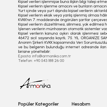
Kişisel verileri işlenmişse buna ilişkin bilgi talep etme
Kişisel verilerin işlenme amacını ve bunların amacın
Yurt içinde veya yurt dışında kişisel verilerin aktarıld
Kişisel verilerin eksik veya yanlış işlenmiş olması hâ
KVKK’nın 7. maddesinde öngörülen şartlar çerçevesind
Kişisel verilerin düzeltilmesi, silinmesi, yok edilmesi 
İşlenen verilerin münhasıran otomatik sistemler vası
Kişisel verilerin kanuna aykırı olarak işlenmesi se
46472 sicil sayısında kayıtlı, 75. YIL ORGANİZE
Anonim Şirketi KVKK kapsamında Veri Sorumlusu’dur.
ve bu belgenin bulunduğu internet adresinde ilan edi
birisine yöneltebilir:
E.posta:
info@armonika.com.tr
Telefon: +90 543 188 26 00
Popüler Kategoriler
Hesabım