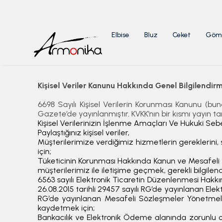
Elbise
Bluz
Ceket
Göm
Kişisel Veriler Kanunu Hakkında Genel Bilgilendir
6698 Sayılı Kişisel Verilerin Korunması Kanunu (bu
Gazete’de yayınlanmıştır. KVKK’nın bir kısmı yayın tar
Kişisel Verilerinizin İşlenme Amaçları Ve Hukuki Seb
Paylaştığınız kişisel veriler,
Müşterilerimize verdiğimiz hizmetlerin gereklerini,
için;
Tüketicinin Korunması Hakkında Kanun ve Mesafeli 
müşterilerimiz ile iletişime geçmek, gerekli bilgilen
6563 sayılı Elektronik Ticaretin Düzenlenmesi Hak
26.08.2015 tarihli 29457 sayılı RG’de yayınlanan Elek
RG’de yayınlanan Mesafeli Sözleşmeler Yönetmeliği v
kaydetmek için;
Bankacılık ve Elektronik Ödeme alanında zorunlu 