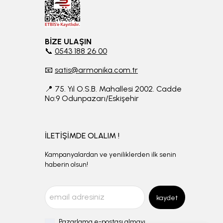
BİZE ULAŞIN
📞
0543 188 26 00
📧
satis@armonika.com.tr
📍 75. Yıl O.S.B. Mahallesi 2002. Cadde
No:9 Odunpazarı/Eskişehir
İLETİŞİMDE OLALIM !
Kampanyalardan ve yeniliklerden ilk senin
haberin olsun!
kaydet
Pazarlama e-postası almayı