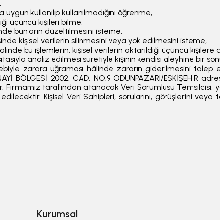
,
a uygun kullanılıp kullanılmadığını öğrenme,
ığı üçüncü kişileri bilme,
linde bunların düzeltilmesini isteme,
e kişisel verilerin silinmesini veya yok edilmesini isteme,
halinde bu işlemlerin, kişisel verilerin aktarıldığı üçüncü kişilere 
tasıyla analiz edilmesi suretiyle kişinin kendisi aleyhine bir s
bebiyle zarara uğraması hâlinde zararın giderilmesini talep e
 SANAYİ BÖLGESİ 2002. CAD. NO:9 ODUNPAZARI/ESKİŞEHİR adre
 Firmamız tarafından atanacak Veri Sorumlusu Temsilcisi, yas
lecektir. Kişisel Veri Sahipleri, sorularını, görüşlerini veya 
Kurumsal