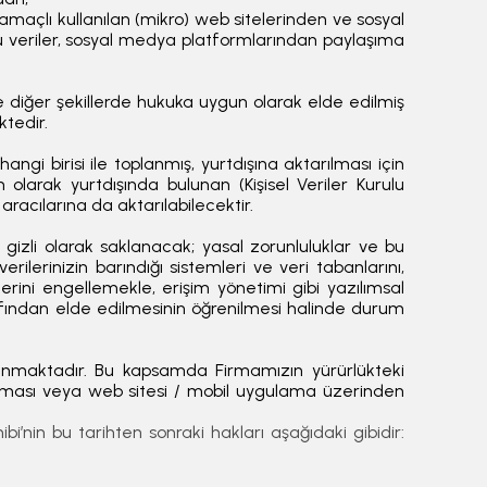
amaçlı kullanılan (mikro) web sitelerinden ve sosyal
 veriler, sosyal medya platformlarından paylaşıma
 ve diğer şekillerde hukuka uygun olarak elde edilmiş
tedir.
i birisi ile toplanmış, yurtdışına aktarılması için
larak yurtdışında bulunan (Kişisel Veriler Kurulu
racılarına da aktarılabilecektir.
gizli olarak saklanacak; yasal zorunluluklar ve bu
rilerinizin barındığı sistemleri ve veri tabanlarını,
mlerini engellemekle, erişim yönetimi gibi yazılımsal
tarafından elde edilmesinin öğrenilmesi halinde durum
lunmaktadır. Bu kapsamda Firmamızın yürürlükteki
aşması veya web sitesi / mobil uygulama üzerinden
bi’nin bu tarihten sonraki hakları aşağıdaki gibidir: