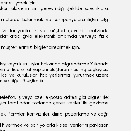
erine uymak için;
lülüklerimizin gerektirdiği şekilde savcılıklara,
dirmelerde bulunmak ve kampanyalara ilişkin bilgi
izi tanıyabilmek ve müşteri çevresi analizinde
ar aracılığıyla elektronik ortamda ve/veya fiziki
üşterilerimizi bilgilendirebilmek için,
cü kişi veya kuruluşlar hakkında bilgilendirme Yukarıda
zın e-ticaret altyapısını oluşturan hosting sağlayıcısı
 kişi ve kuruluşlar, faaliyetlerimizi yürütmek üzere
 ve diğer 3. kişilerdir.
efon, iş veya özel e-posta adresi gibi bilgiler ile;
tarayıcı tarafından toplanan çerez verileri ile gezinme
ki formlar, kartvizitler, dijital pazarlama ve çağrı
if vermek ve sair yollarla kişisel verilerini paylaşan
dan;