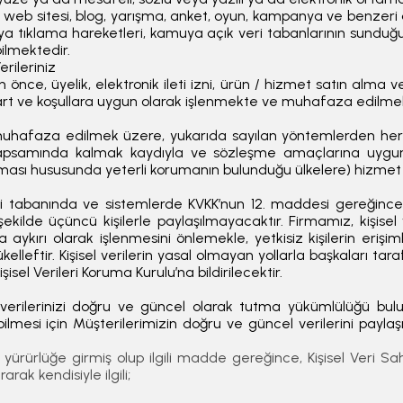
n, web sitesi, blog, yarışma, anket, oyun, kampanya ve benzeri 
a tıklama hareketleri, kamuya açık veri tabanlarının sunduğu
bilmektedir.
rileriniz
n önce, üyelik, elektronik ileti izni, ürün / hizmet satın alma
şart ve koşullara uygun olarak işlenmekte ve muhafaza edilmek
muhafaza edilmek üzere, yukarıda sayılan yöntemlerden herhang
K kapsamında kalmak kaydıyla ve sözleşme amaçlarına uygun o
unması hususunda yeterli korumanın bulunduğu ülkelere) hizmet a
eri tabanında ve sistemlerde KVKK’nun 12. maddesi gereğince 
ilde üçüncü kişilerle paylaşılmayacaktır. Firmamız, kişisel ve
 aykırı olarak işlenmesini önlemekle, yetkisiz kişilerin erişi
kelleftir. Kişisel verilerin yasal olmayan yollarla başkaları 
sel Verileri Koruma Kurulu’na bildirilecektir.
 verilerinizi doğru ve güncel olarak tutma yükümlülüğü bu
ilmesi için Müşterilerimizin doğru ve güncel verilerini payl
ürürlüğe girmiş olup ilgili madde gereğince, Kişisel Veri Sahi
rak kendisiyle ilgili;