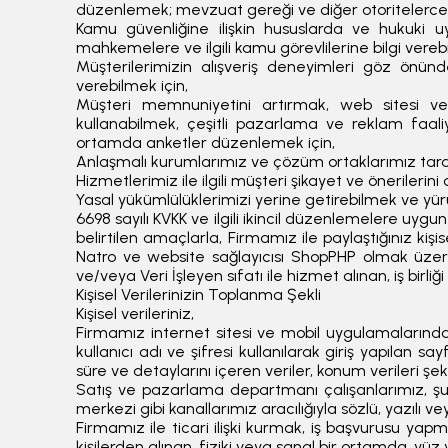
düzenlemek; mevzuat gereği ve diğer otoritelerce 
Kamu güvenliğine ilişkin hususlarda ve hukuki uy
mahkemelere ve ilgili kamu görevlilerine bilgi verebi
Müşterilerimizin alışveriş deneyimleri göz önünd
verebilmek için,
Müşteri memnuniyetini artırmak, web sitesi ve
kullanabilmek, çeşitli pazarlama ve reklam faali
ortamda anketler düzenlemek için,
Anlaşmalı kurumlarımız ve çözüm ortaklarımız tarafın
Hizmetlerimiz ile ilgili müşteri şikayet ve önerilerini
Yasal yükümlülüklerimizi yerine getirebilmek ve yü
6698 sayılı KVKK ve ilgili ikincil düzenlemelere uygun
belirtilen amaçlarla, Firmamız ile paylaştığınız kişis
Natro ve website sağlayıcısı ShopPHP olmak üzere, t
ve/veya Veri İşleyen sıfatı ile hizmet alınan, iş birliği
Kişisel Verilerinizin Toplanma Şekli
Kişisel verileriniz,
Firmamız internet sitesi ve mobil uygulamalarındaki
kullanıcı adı ve şifresi kullanılarak giriş yapılan sa
süre ve detaylarını içeren veriler, konum verileri şek
Satış ve pazarlama departmanı çalışanlarımız, şubel
merkezi gibi kanallarımız aracılığıyla sözlü, yazılı 
Firmamız ile ticari ilişki kurmak, iş başvurusu yapma
kişilerden alınan, fiziki veya sanal bir ortamda, yü