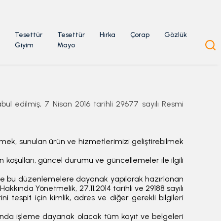
Tesettür
Tesettür
Hırka
Çorap
Gözlük
Giyim
Mayo
ul edilmiş, 7 Nisan 2016 tarihli 29677 sayılı Resmi
lmek, sunulan ürün ve hizmetlerimizi geliştirebilmek
şulları, güncel durumu ve güncellemeler ile ilgili
 ile bu düzenlemelere dayanak yapılarak hazırlanan
akkında Yönetmelik, 27.11.2014 tarihli ve 29188 sayılı
tespit için kimlik, adres ve diğer gerekli bilgileri
ında işleme dayanak olacak tüm kayıt ve belgeleri