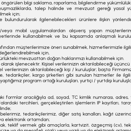
öngörülen bilgi saklama, raporlama, bilgilendirme yükümlülükl
uşmazlıklarda, talep halinde ve mevzuat gereği yasal yüküm
lmek için;
e bulundurularak ilgilenebilecekleri ürünlere ilişkin yönlen
/veya mobil uygulamalardan alışveriş yapan müşterilerim
yetlerinde kullanabilmek ve bu kapsamda anlaşmalı kuruluşl
dan müşterilerimize öneri sunabilmek, hizmetlerimizle ilgili m
 değerlendirebilmek için,
rürlükteki mevzuattan doğan haklarımızı kullanabilmek için.
 olarak işlenecektir. Kişisel verilerinizin aktarılabileceği üçün
el verilerinizin aktarılabileceği kişi / kuruluşlar; başta Firmamı
edarikçiler, kargo şirketleri gibi sunulan hizmetler ile ilgili
 yaptığımız program ortağı kuruluşları, yurtiçi / yurtdışı kuruluşlar
 formlar aracılığıyla ad, soyad, TC kimlik numarası, adres, tel
yfalardaki tercihleri, gerçekleştirilen işlemlerin IP kayıtları, 
linde;
erimiz, tedarikçilerimiz, diğer satış kanalları, kağıt üzerinde
veya elektronik ortamdan;
k, teklif vermek gibi amaçlarla, kartvizit, özgeçmiş (cv), tekl
z yüze ya da mesafeli, sözlü veya yazılı ya da elektronik ortam