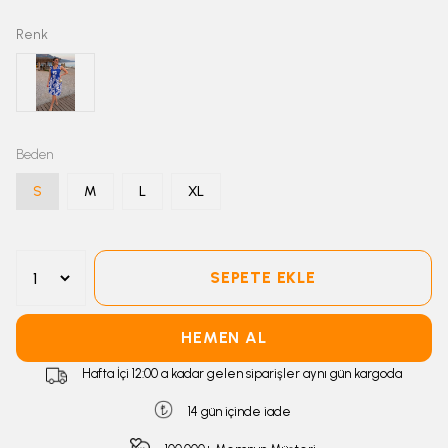
Renk
Beden
S
M
L
XL
SEPETE EKLE
HEMEN AL
Hafta İçi 12:00 a kadar gelen siparişler aynı gün kargoda
14 gün içinde iade