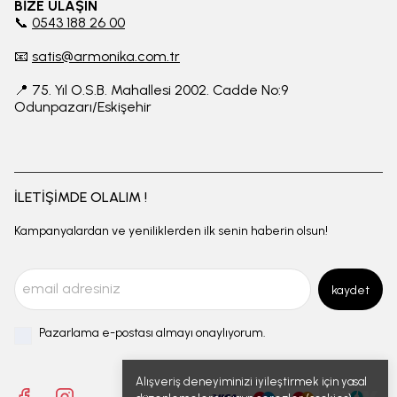
BİZE ULAŞIN
📞
0543 188 26 00
📧
satis@armonika.com.tr
📍 75. Yıl O.S.B. Mahallesi 2002. Cadde No:9
Odunpazarı/Eskişehir
İLETİŞİMDE OLALIM !
Kampanyalardan ve yeniliklerden ilk senin haberin olsun!
kaydet
Pazarlama e-postası almayı onaylıyorum.
Alışveriş deneyiminizi iyileştirmek için yasal