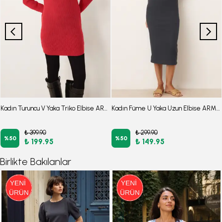
Kadın Turuncu V Yaka Triko Elbise ARM-26K136054
Kadın Füme U Yaka Uzun Elbise ARM-26K001048
₺ 399.90
₺ 299.90
%
50
%
50
₺ 199.95
₺ 149.95
Birlikte Bakılanlar