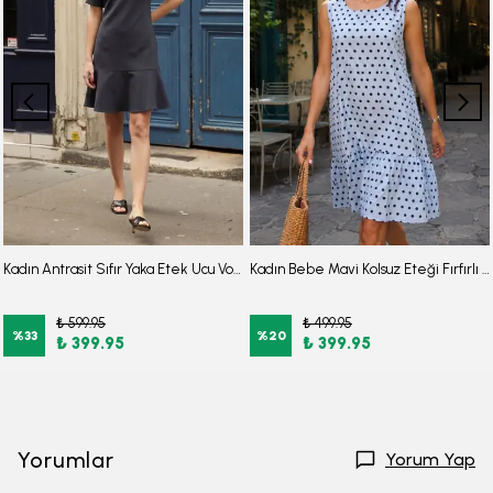
Kadın Antrasit Sıfır Yaka Etek Ucu Volanlı Kısa Kol Fermuarlı Elbise ARM-26Y001057
Kadın Bebe Mavi Kolsuz Eteği Fırfırlı Puantiyeli Elbise ARM-26Y001146
₺ 599.95
₺ 499.95
%
33
%
20
₺ 399.95
₺ 399.95
Yorumlar
Yorum Yap