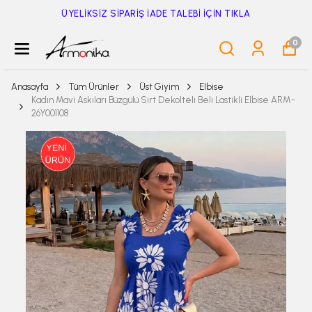
750TL ÜZERİ 50TL İNDİRİM
0
Anasayfa
Tüm Ürünler
Üst Giyim
Elbise
Kadın Mavi Askıları Büzgülü Sırt Dekolteli Beli Lastikli Elbise ARM-
26Y001108