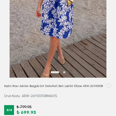
Kadın Mavi Askıları Büzgülü Sırt Dekolteli Beli Lastikli Elbise ARM-26Y001108
Ürün Kodu
:
ARM-26Y001108MAVİS
₺ 799.95
%
13
₺ 699.95