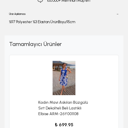
100.000+ Memnun Müşteri
Ürün Açıklaması
%97 Polyester %3 Elastan;ÜrünBoyu:95cm
Tamamlayıcı Ürünler
Kadın Mavi Askıları Büzgülü
Sırt Dekolteli Beli Lastikli
Elbise ARM-26Y001108
₺ 699.95