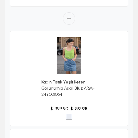
Kadın Fıstık Yeşili Keten
Görünümlü Askılı Bluz ARM-
24Y001064
₺ 399.90
₺ 59.98