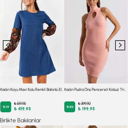
Kadın Koyu Mavi Kolu Renkli Balonlu Elbise ARM-19K001215
Kadın Pudra Önü Pencereli Kolsuz Triko Elbise ARM-26K136063
₺ 519.95
₺ 399.90
%
19
%
50
₺ 419.95
₺ 199.95
Birlikte Bakılanlar