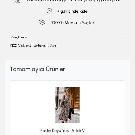
14 gün içinde iade
100.000+ Memnun Müşteri
Ürün Açıklaması
%100 Viskon;ÜrünBoyu:122cm
Tamamlayıcı Ürünler
Kadın Koyu Yeşil Askılı V