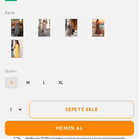
Renk
Beden
S
M
L
XL
SEPETE EKLE
HEMEN AL
Hafta İçi 12:00 a kadar gelen siparişler aynı gün kargoda