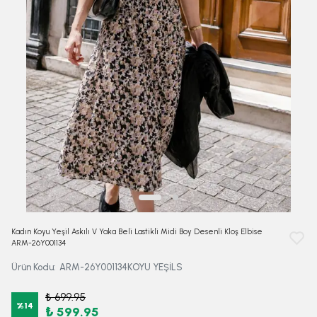
Kadın Koyu Yeşil Askılı V Yaka Beli Lastikli Midi Boy Desenli Kloş Elbise
ARM-26Y001134
Ürün Kodu
:
ARM-26Y001134KOYU YEŞİLS
₺ 699.95
%
14
₺ 599.95