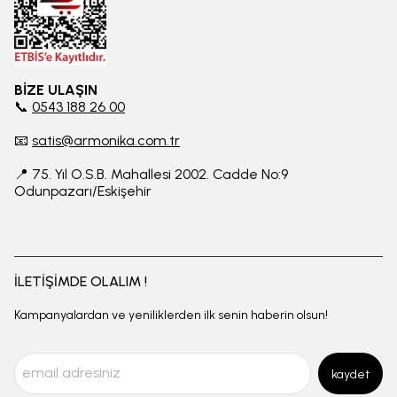
BİZE ULAŞIN
📞
0543 188 26 00
📧
satis@armonika.com.tr
📍 75. Yıl O.S.B. Mahallesi 2002. Cadde No:9
Odunpazarı/Eskişehir
İLETİŞİMDE OLALIM !
Kampanyalardan ve yeniliklerden ilk senin haberin olsun!
kaydet