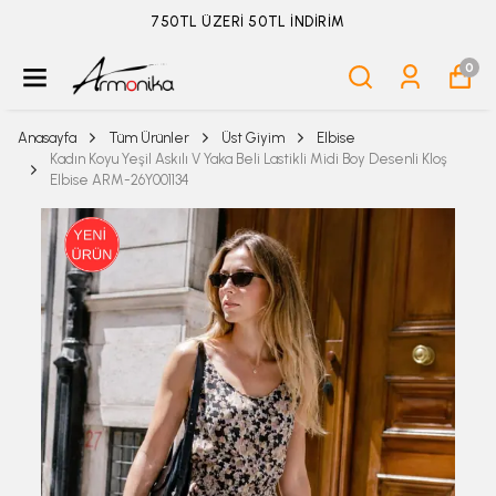
ÜYELİKSİZ SİPARİŞ İADE TALEBİ İÇİN TIKLA
0
Anasayfa
Tüm Ürünler
Üst Giyim
Elbise
Kadın Koyu Yeşil Askılı V Yaka Beli Lastikli Midi Boy Desenli Kloş
Elbise ARM-26Y001134