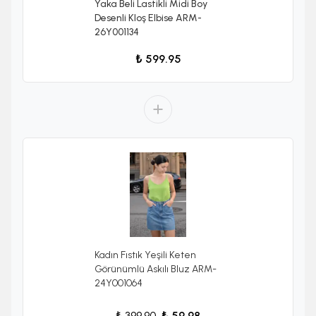
Yaka Beli Lastikli Midi Boy
Desenli Kloş Elbise ARM-
26Y001134
₺ 599.95
Kadın Fıstık Yeşili Keten
Görünümlü Askılı Bluz ARM-
24Y001064
₺ 399.90
₺ 59.98