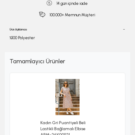
14 gün içinde iade
100.000+ Memnun Müşteri
Ürün Açıklaması
%100 Polyester
Tamamlayıcı Ürünler
Kadın Gri Puantiyeli Beli
Lastikli Bağlamalı Elbise
ARM-26Y001121