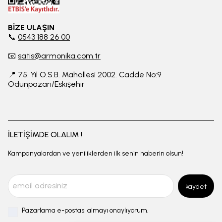
BİZE ULAŞIN
📞
0543 188 26 00
📧
satis@armonika.com.tr
📍 75. Yıl O.S.B. Mahallesi 2002. Cadde No:9
Odunpazarı/Eskişehir
İLETİŞİMDE OLALIM !
Kampanyalardan ve yeniliklerden ilk senin haberin olsun!
kaydet
Pazarlama e-postası almayı onaylıyorum.