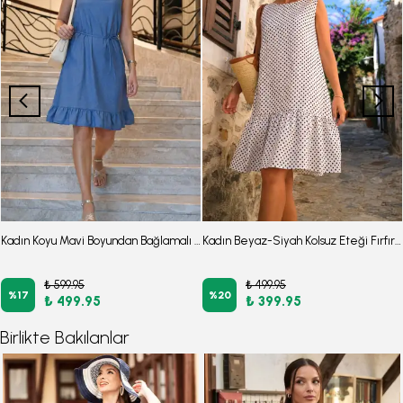
Kadın Koyu Mavi Boyundan Bağlamalı Beli Kuşaklı Eteği Fırfırlı Elbise ARM-26Y001149
Kadın Beyaz-Siyah Kolsuz Eteği Fırfırlı Puantiyeli Elbise ARM-26Y001146
₺ 599.95
₺ 499.95
%
17
%
20
₺ 499.95
₺ 399.95
Birlikte Bakılanlar