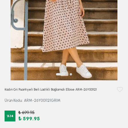
Kadın Gri Puantiyeli Beli Lastikli Bağlamalı Elbise ARM-26Y001121
Ürün Kodu
:
ARM-26Y001121GRİM
₺ 699.95
%
14
₺ 599.95