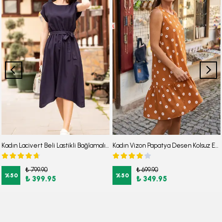
Kadın Lacivert Beli Lastikli Bağlamalı Elbise ARM-18Y001120
Kadın Vizon Papatya Desen Kolsuz Eteği Fırfırlı Elbise ARM-22Y001123
₺ 799.90
₺ 699.90
%
50
%
50
₺ 399.95
₺ 349.95