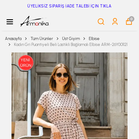
ÜYELİKSİZ SİPARİŞ İADE TALEBİ İÇİN TIKLA
0
Anasayfa
Tüm Ürünler
Üst Giyim
Elbise
Kadın Gri Puantiyeli Beli Lastikli Bağlamalı Elbise ARM-26Y001121