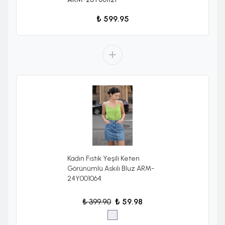
₺ 599.95
Kadın Fıstık Yeşili Keten
Görünümlü Askılı Bluz ARM-
24Y001064
₺ 399.90
₺ 59.98