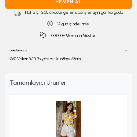
HEMEN AL
Hafta İçi 12:00 a kadar gelen siparişler aynı gün kargoda
14 gün içinde iade
100.000+ Memnun Müşteri
Ürün Açıklaması
%60 Viskon %40 Polyester:ÜrünBoyu:63cm
Tamamlayıcı Ürünler