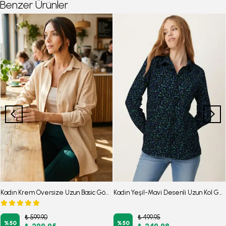
Benzer Ürünler
Kadın Krem Oversize Uzun Basic Gömlek ARM-22Y001118
Kadın Yeşil-Mavi Desenli Uzun Kol Gömlek ARM-22K001123
₺ 599.90
₺ 499.95
%
50
%
50