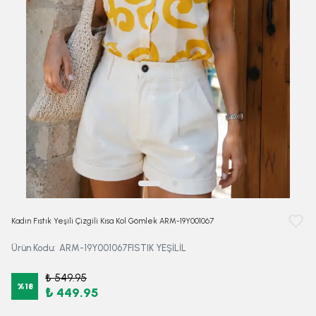
Kadın Fıstık Yeşili Çizgili Kısa Kol Gömlek ARM-19Y001067
Ürün Kodu
:
ARM-19Y001067FISTIK YEŞİLİL
₺ 549.95
%
18
₺ 449.95