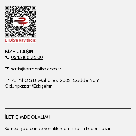
BİZE ULAŞIN
📞
0543 188 26 00
📧
satis@armonika.com.tr
📍 75. Yıl O.S.B. Mahallesi 2002. Cadde No:9
Odunpazarı/Eskişehir
İLETİŞİMDE OLALIM !
Kampanyalardan ve yeniliklerden ilk senin haberin olsun!