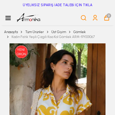
ÜYELİKSİZ SİPARİŞ İADE TALEBİ İÇİN TIKLA
0
Anasayfa
Tüm Ürünler
Üst Giyim
Gömlek
Kadın Fıstık Yeşili Çizgili Kısa Kol Gömlek ARM-19Y001067