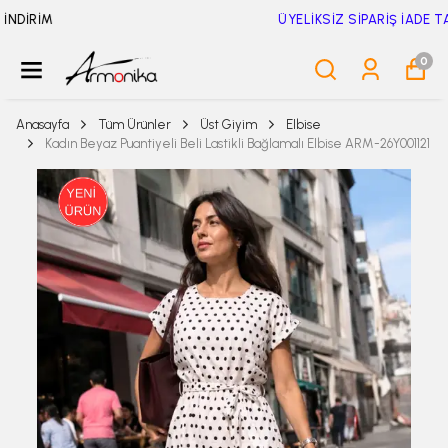
ÜYELİKSİZ SİPARİŞ İADE TALEBİ İÇİN TIKLA
0
Anasayfa
Tüm Ürünler
Üst Giyim
Elbise
Kadın Beyaz Puantiyeli Beli Lastikli Bağlamalı Elbise ARM-26Y001121