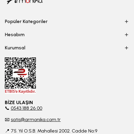
Popüler Kategoriler
Hesabım
Kurumsal
BİZE ULAŞIN
📞
0543 188 26 00
📧
satis@armonika.com.tr
📍 75. Yıl O.S.B. Mahallesi 2002. Cadde No:9