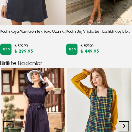
Kadın Koyu Mavi Gömlek Yaka Uzun Kollu Mini Elbise ARM-25K001050
Kadın Bej V Yaka Beli Lastikli Kloş Elbise ARM-26K001094
₺ 599.90
₺ 899.90
%
50
%
50
₺ 299.95
₺ 449.95
Birlikte Bakılanlar