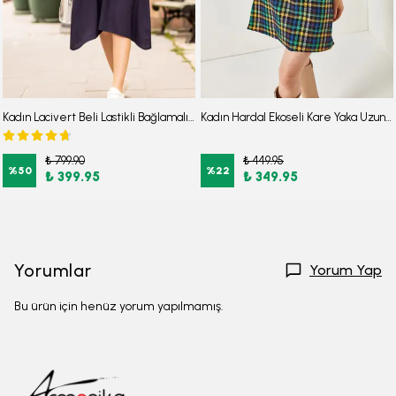
Kadın Lacivert Beli Lastikli Bağlamalı Elbise ARM-18Y001120
Kadın Hardal Ekoseli Kare Yaka Uzun Kol Elbise ARM-22Y001182
₺ 799.90
₺ 449.95
%
50
%
22
₺ 399.95
₺ 349.95
Yorumlar
Yorum Yap
Bu ürün için henüz yorum yapılmamış.