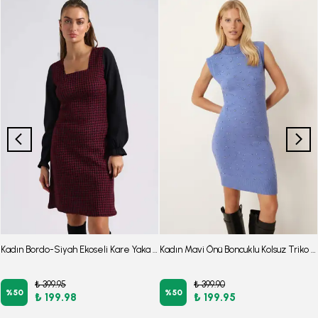
Kadın Bordo-Siyah Ekoseli Kare Yaka Uzun Kol Elbise ARM-22Y001182
Kadın Mavi Önü Boncuklu Kolsuz Triko Elbise ARM-26K136034
₺ 399.95
₺ 399.90
%
50
%
50
₺ 199.98
₺ 199.95