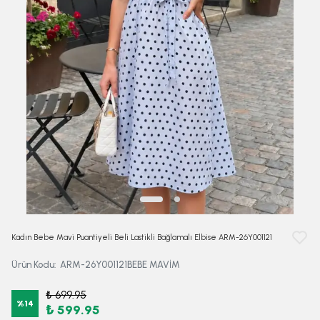
Kadın Bebe Mavi Puantiyeli Beli Lastikli Bağlamalı Elbise ARM-26Y001121
Ürün Kodu
:
ARM-26Y001121BEBE MAVİM
₺ 699.95
%
14
₺ 599.95