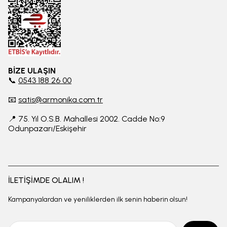
BİZE ULAŞIN
📞
0543 188 26 00
📧
satis@armonika.com.tr
📍 75. Yıl O.S.B. Mahallesi 2002. Cadde No:9
Odunpazarı/Eskişehir
İLETİŞİMDE OLALIM !
Kampanyalardan ve yeniliklerden ilk senin haberin olsun!