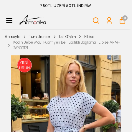
ÜYELİKSİZ SİPARİŞ İADE TALEBİ İÇİN TIKLA
0
Anasayfa
Tüm Ürünler
Üst Giyim
Elbise
Kadın Bebe Mavi Puantiyeli Beli Lastikli Bağlamalı Elbise ARM-
26Y001121