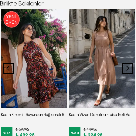
Birlikte Bakılanlar
Kadın Kiremit Boyundan Bağlamalı Beli Kuşaklı Eteği Fırfırlı Elbise ARM-26Y001149
Kadın Vizon Dekatria Elbise Beli Ve Askıları Lastikli Cepli Keten Görünümlğ Midi Boy ARM-24Y001034
₺ 599.95
₺ 449.96
%
17
%
50
₺ 499.95
₺ 224.98